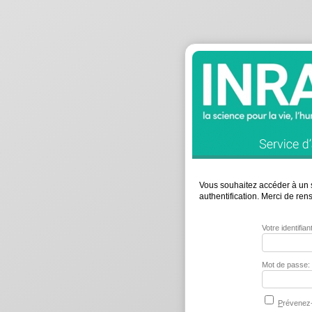
Vous souhaitez accéder à un s
authentification. Merci de re
Votre identifia
Mot de passe:
P
révenez-